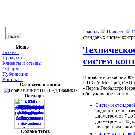
Главная
Новости
С
стендовых систем конт
Меню
Техническо
Главная
Продукция
систем ко
Клиенты и отзывы
О фирме
Публикации
В ноябре и декабре 200
Контакты
НПЗ» (г. Мозырь), ОАО 
Бесплатная линия
«Пермь-Глобалстройсерв
обслуживание систем:
Награды
Системы стендо
подшипников каче
диаметром от 7 до
диаметром от 40 д
посадочным диамет
Облако тегов
Системы стендо