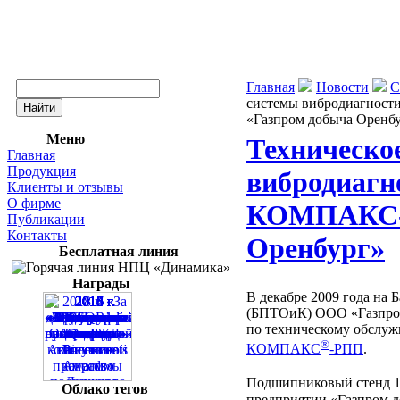
Главная
Новости
С
системы вибродиагнос
«Газпром добыча Оренб
Меню
Техническо
Главная
Продукция
вибродиагн
Клиенты и отзывы
О фирме
КОМПАКС-Р
Публикации
Контакты
Оренбург»
Бесплатная линия
Награды
В декабре 2009 года на
(БПТОиК) ООО «Газпром
по техническому обслу
®
КОМПАКС
-РПП
.
Подшипниковый стенд 
Облако тегов
предприятии «Газпром д