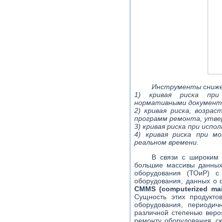
Инструменты сниже
1) кривая риска при
нормативными документ
2) кривая риска, возра
программ ремонта, утв
3) кривая риска при испо
4) кривая риска при м
реальном времени.
В связи с широким 
большие массивы данных
оборудования (ТОиР) с
оборудования, данных о ф
CMMS (computerized mai
Сущность этих продукто
оборудования, периодич
различной степенью веро
ремонту оборудования, с