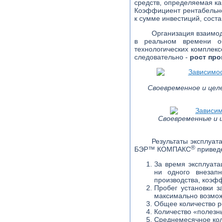
средств, определяемая ка
Коэффициент рентабельн
к сумме инвестиций, соста
Организация взаимод
в реальном времени об
технологических комплекс
следовательно -
рост про
Своевременное и цел
Своевременные и 
Результаты эксплуат
®
БЭР™ КОМПАКС
привед
За время эксплуата
ни одного внезапн
производства, коэфф
Пробег установки з
максимально возмож
Общее количество ре
Количество «полезны
Среднемесячное кол