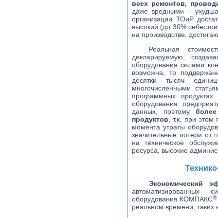
всех ремонтов, провод
даже вредными – ухудша
организации ТОиР доста
высокий (до 30% себестои
на производстве, достиг
Реальная стоимо
декларируемую, создав
оборудования силами кон
возможна, то поддержан
десятки тысяч единиц
многочисленными статья
программных продуктах
оборудования предприят
данных, поэтому
более
продуктов
, т.к. при эт
момента утраты оборудов
значительные потери от 
на техническое обслуж
ресурса, высокие админис
Технико
Экономический э
автоматизированных с
®
оборудования КОМПАКС
реальном времени, таких к