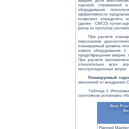
аварии, доля внепланов
оценкой, отражаемой в 
оборудования техноло
эффективности предлагае
позволяет определить э
(далее - СМСО) путем оце
риска их пропуска систем
При расчете планир
персоналом диагностиче
планируемый уровень техн
охвате оборудования 1 
предотвращения аварии, т
При расчете экономичес
относительно всех аг
эксплуатационных затрат.
Планируемый годо
экономией от внедрения 
Таблица 1. Итоговы
состоянию установки «К
Best Prac
Be
Planned Mainte