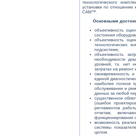
технологического компл
установки по отношению к
CAM™.
Основными достои
объективность оце
состояния оборудов
объективность оце
технологических к
подсистеме;
объективность зат
необходимости док
уровней, т.к. нет
затратах на ремонт
своевременность и
единой диагностиче
наиболее полное п
обслуживании и рем
данных за любой пер
существенное облег
(ошибок проектиро
регламентов работ
отчетам, включа
функционирования о
возможность реали
системы показател
целом.