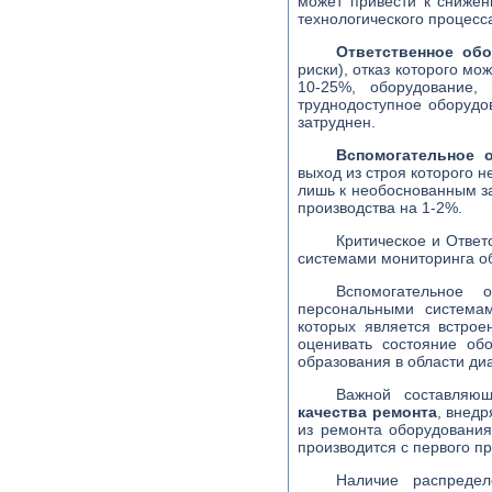
может привести к снижен
технологического процесс
Ответственное об
риски), отказ которого м
10-25%, оборудование,
труднодоступное оборудо
затруднен.
Вспомогательное 
выход из строя которого н
лишь к необоснованным за
производства на 1-2%.
Критическое и Ответ
системами мониторинга 
Вспомогательное 
персональными системам
которых является встрое
оценивать состояние о
образования в области диа
Важной составля
качества ремонта
, внед
из ремонта оборудования
производится с первого п
Наличие распредел