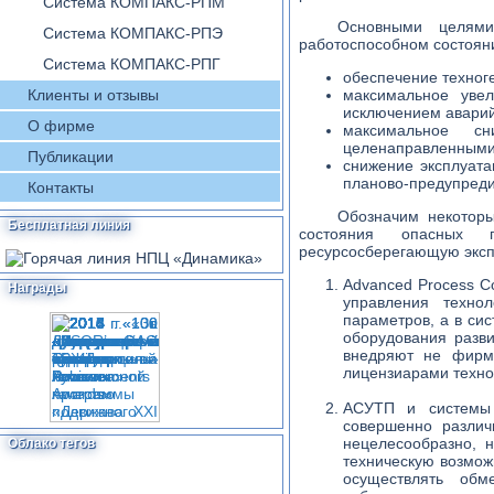
Система КОМПАКС-РПМ
Основными целями
Система КОМПАКС-РПЭ
работоспособном состояни
Система КОМПАКС-РПГ
обеспечение техног
Клиенты и отзывы
максимальное увел
исключением аварий 
О фирме
максимальное с
целенаправленными 
Публикации
снижение эксплуат
планово-предупреди
Контакты
Обозначим некоторы
Бесплатная линия
состояния опасных п
ресурсосберегающую эксп
Advanced Process Co
Награды
управления техно
параметров, а в с
оборудования разв
внедряют не фирм
лицензиарами техно
АСУТП и системы 
совершенно различ
нецелесообразно, 
Облако тегов
техническую возмож
осуществлять обм