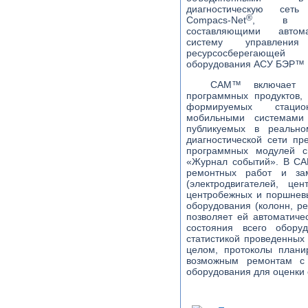
диагностическую сеть
®
Compacs-Net
, в сов
составляющими автома
систему управления
ресурсосберегающей э
оборудования АСУ БЭР™
САМ™ включает 
программных продуктов, 
формируемых стаци
мобильными системами 
публикуемых в реальн
диагностической сети п
программных модулей 
«Журнал событий». В СА
ремонтных работ и за
(электродвигателей, ц
центробежных и поршневы
оборудования (колонн, ре
позволяет ей автоматиче
состояния всего обору
статистикой проведенных
целом, протоколы плани
возможным ремонтам с 
оборудования для оценки 