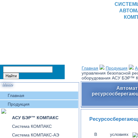
СИСТЕМ
АВТОМ
КОМП
Главная
Продукция
А
управления безопасной ре
оборудования АСУ БЭР™
Меню
Автомат
ресурсосберегаю
Главная
Продукция
АСУ БЭР™ КОМПАКС
Ресурсосберегающа
Система КОМПАКС
В условиях
Система КОМПАКС-АЭ