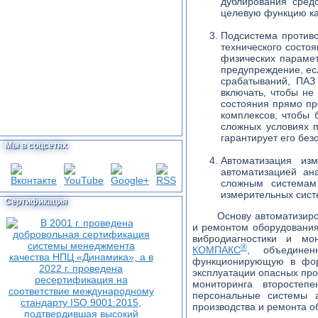
дублирования сред
целевую функцию ка
Подсистема противо
технического состо
физических парамет
предупреждение, есл
срабатываний, ПАЗ
включать, чтобы не
состояния прямо пр
комплексов, чтобы 
сложных условиях п
гарантирует его без
Мы в соцсетях
Автоматизация из
автоматизацией ан
сложным системам 
измерительных сист
Сертификация
Основу автоматизир
и ремонтом оборудован
вибродиагностики и мо
®
КОМПАКС
, объедине
функционирующую в форм
эксплуатации опасных пр
мониторинга второсте
персональные системы а
производства и ремонта 