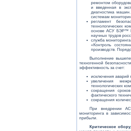
ремонтом оборудо
и введенная в экс
диагностика машин
системам мониторин
регламент безопа
технологических ко
основе АСУ БЭР™
научных трудов рос
служба мониторинга
«Контроль состоян
производств. Порядо
Выполнение вышепер
техногенной безопасност
эффективность за счет:
исключения аварий 
увеличения межр
технологических ком
сокращения сроков
фактического техни
сокращения количес
При внедрении 
мониторинга в зависимос
прибыли.
Критическое обор