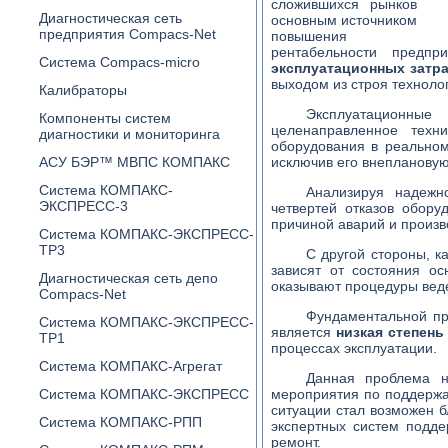
сложившихся рынков
Диагностическая сеть
основным источником
предприятия Compacs-Net
повышения
рентабельности предп
Система Compacs-micro
эксплуатационных затра
выходом из строя техноло
Калибраторы
Эксплуатационные
Компоненты систем
целенаправленное техн
диагностики и мониторинга
оборудования в реальном
АСУ БЭР™ МВПС КОМПАКС
исключив его внеплановую
Система КОМПАКС-
Анализируя надежн
ЭКСПРЕСС-3
четвертей отказов обору
причиной аварий и произв
Система КОМПАКС-ЭКСПРЕСС-
ТР3
С другой стороны, к
зависят от состояния ос
Диагностическая сеть депо
оказывают процедуры веде
Compacs-Net
Фундаментальной пр
Система КОМПАКС-ЭКСПРЕСС-
является
низкая степень
ТР1
процессах эксплуатации.
Система КОМПАКС-Агрегат
Данная проблема н
Система КОМПАКС-ЭКСПРЕСС
мероприятия по поддержан
ситуации стал возможен б
Система КОМПАКС-РПП
экспертных систем подде
ремонт.