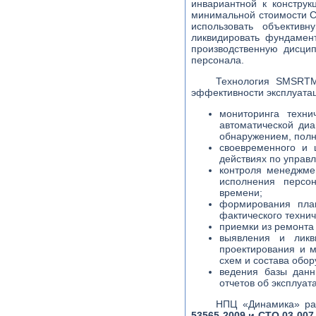
инвариантной к конструк
минимальной стоимости С
использовать объектив
ликвидировать фундамен
производственную дисци
персонала.
Технология SMSRTM
эффективности эксплуатац
мониторинга техни
автоматической диа
обнаружением, полн
своевременного и 
действиях по управ
контроля менеджме
исполнения персо
времени;
формирования пла
фактического технич
приемки из ремонта
выявления и ликв
проектирования и м
схем и состава обор
ведения базы данн
отчетов об эксплуа
НПЦ «Динамика» р
53565-2009 и СТО 03-007