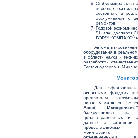
Стабилизировался о
персонал освоил ра
состоянию в реаль
обслуживание с ц
ремонтов.
Годовой экономичес
$1 млн. долларов С
®
БЭР™ КОМПАКС
м
Автоматизированны
оборудования в реальн
в области науки и техни
разработкой отечественн
Ростехнадзором и Минэне
Монитор
Для эффективного
основными фондами пр
предлагаем заказчика
новое уникальное реш
Asset Managemen
базирующееся на об
целенаправленных и с
данных о состоянии о
предоставляемых 
мониторинга 
объединенными 