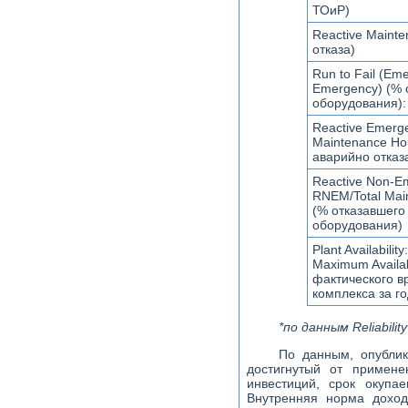
ТОиР)
Reactive Mainte
отказа)
Run to Fail (Em
Emergency) (% 
оборудования):
Reactive Emerge
Maintenance Hou
аварийно отказ
Reactive Non-Em
RNEM/Total Main
(% отказавшего
оборудования)
Plant Availabilit
Maximum Availa
фактического в
комплекса за го
*по данным Reliabili
По данным, опублик
достигнутый от приме
инвестиций, срок окупа
Внутренняя норма доход