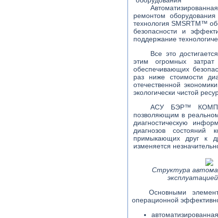
Автоматизированна
ремонтом оборудован
технология SMSRTM™ обе
безопасности и эффект
поддержание технологиче
Все это достигаетс
этим огромных затрат
обеспечивающих безопас
раз ниже стоимости ди
отечественной экономик
экологически чистой рес
АСУ БЭР™ КОМП
позволяющим в реальном 
диагностическую инфор
диагнозов состояний 
примыкающих друг к др
изменяется незначительн
Структура автомат
эксплуатацие
Основными элемент
операционной эффективнос
автоматизированна