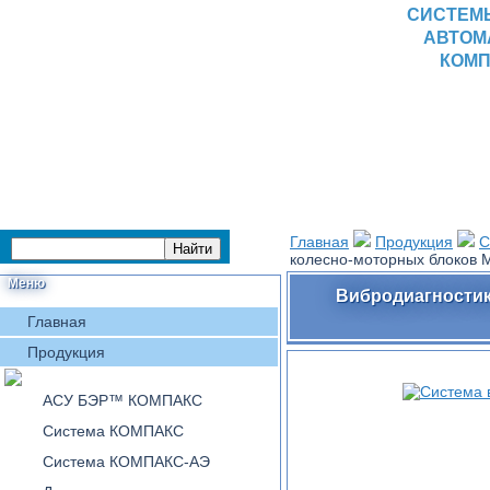
СИСТЕМ
АВТОМ
КОМП
Главная
Продукция
С
колесно-моторных блоков
Меню
Вибродиагностик
Главная
Продукция
АСУ БЭР™ КОМПАКС
Система КОМПАКС
Система КОМПАКС-АЭ