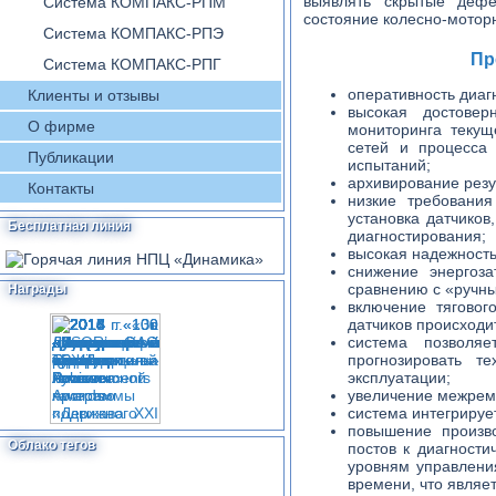
выявлять скрытые дефе
Система КОМПАКС-РПМ
состояние колесно-мотор
Система КОМПАКС-РПЭ
Пр
Система КОМПАКС-РПГ
оперативность диаг
Клиенты и отзывы
высокая достовер
О фирме
мониторинга текущ
сетей и процесса
Публикации
испытаний;
архивирование резу
Контакты
низкие требования
установка датчиков
Бесплатная линия
диагностирования;
высокая надежность
снижение энергоз
сравнению с «ручны
Награды
включение тяговог
датчиков происходи
система позволя
прогнозировать т
эксплуатации;
увеличение межремо
система интегрируе
повышение произво
Облако тегов
постов к диагности
уровням управлени
времени, что являе