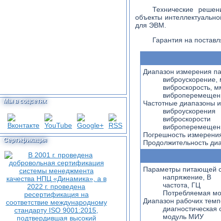
Технические решен
объекты интеллектуально
для ЭВМ.
Гарантия на поставл
Диапазон измерения па
виброускорение, 
виброскорость, м
виброперемещен
Мы в соцсетях
Частотные диапазоны и
виброускорения
виброскорости
виброперемещен
Погрешность измерени
Сертификация
Продолжительность диа
Параметры питающей се
напряжение, В
частота, ГЦ
Потребляемая мощ
Диапазон рабочих темп
диагностическая 
модуль МИУ